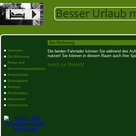
Die Wohnung
Startseite
Die beiden Fahrräder können Sie während des Auf
nutzen! Sie können in diesem Raum auch Ihre Spor
Die Wohnung
Preise und
zurück zur Übersicht
Stornierungsbedingungen
Bremervörde
Bildergalerie
Anfrage
Anreisetipps
Impressum
Datenschutz