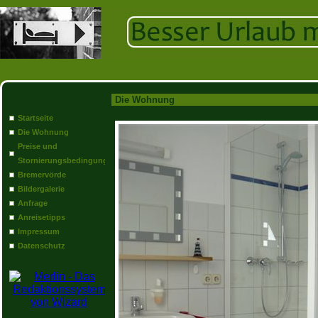
Die Wohnung
Startseite
Die Wohnung
Preise und
Stornierungsbedingungen
Bremervörde
Bildergalerie
Anfrage
Anreisetipps
Impressum
Datenschutz